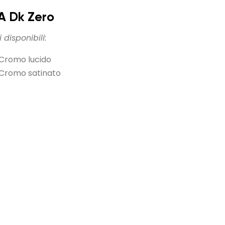
 Dk Zero
 disponibili:
Cromo lucido
Cromo satinato