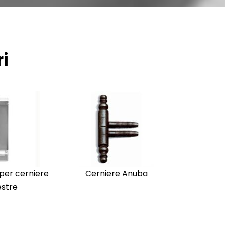
i
per cerniere
Cerniere Anuba
estre