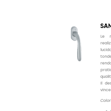
SA
Le m
realiz
luci
tond
rend
prat
quali
Il de
vince
Colori