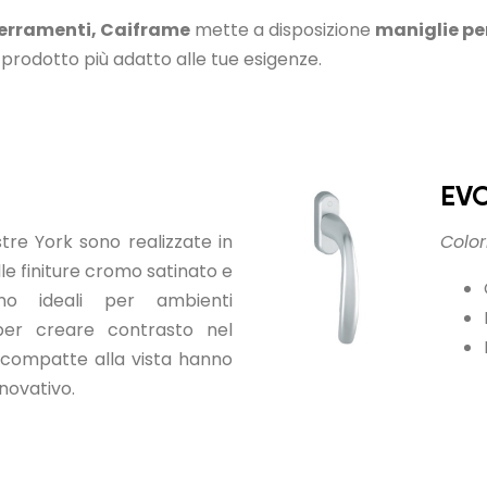
serramenti, Caiframe
mette a disposizione
maniglie per
il prodotto più adatto alle tue esigenze.
EV
stre York sono realizzate in
Colori
lle finiture cromo satinato e
no ideali per ambienti
er creare contrasto nel
 compatte alla vista hanno
nnovativo.