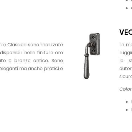
VEC
tre Classica sono realizzate
Le ma
isponibili nelle finiture oro
ruggi
ato e bronzo antico. Sono
lo s
 eleganti ma anche pratici e
aute
sicur
Colori